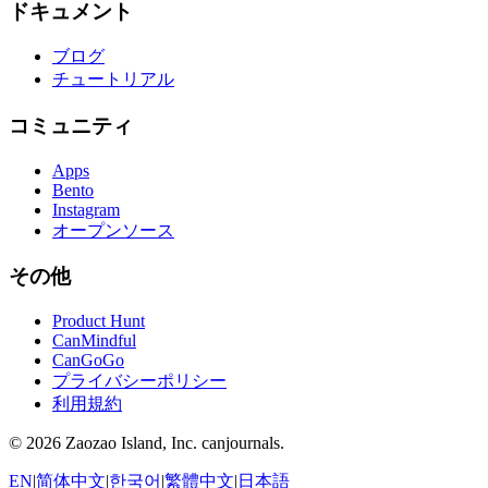
ドキュメント
ブログ
チュートリアル
コミュニティ
Apps
Bento
Instagram
オープンソース
その他
Product Hunt
CanMindful
CanGoGo
プライバシーポリシー
利用規約
©
2026
Zaozao Island, Inc. canjournals.
EN
|
简体中文
|
한국어
|
繁體中文
|
日本語