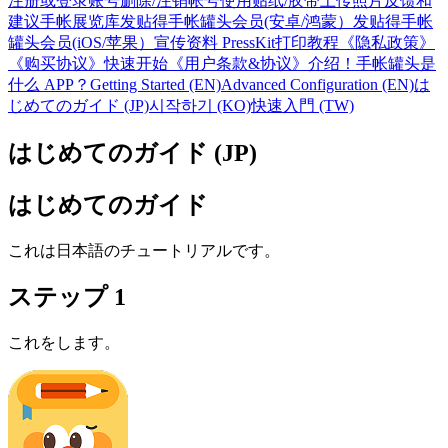
注册或登录账号
删除/注销帐号
使用贴纸/胶带
上传照片
反馈和
建议
手帐展览库
发贴得手帐罐头会员(安卓/鸿蒙）
发贴得手帐
罐头会员(iOS/苹果）
宣传资料 PressKit
打印教程
《隐私政策》
《购买协议》
快速开始
《用户条款&协议》
介绍！手帐罐头是
什么 APP？
Getting Started (EN)
Advanced Configuration (EN)
は
じめてのガイド (JP)
시작하기 (KO)
快速入門 (TW)
はじめてのガイド (JP)
はじめてのガイド
これは日本語のチュートリアルです。
ステップ 1
これをします。