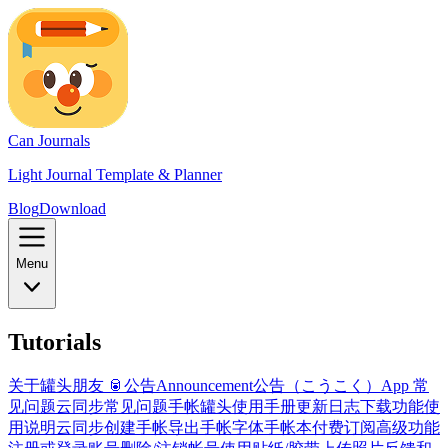
Can Journals
Light Journal Template & Planner
Blog
Download
Menu
Tutorials
关于罐头朋友 🥫
公告
Announcement
公告（こうこく）
App 常
见问题
云同步常见问题
手帐罐头使用手册
更新日志
下载
功能使
用说明
云同步
创建手帐
导出手帐
字体
手帐本
付费订阅高级功能