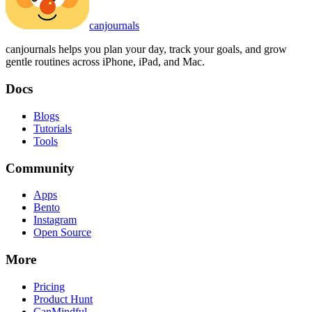
canjournals
canjournals helps you plan your day, track your goals, and grow
gentle routines across iPhone, iPad, and Mac.
Docs
Blogs
Tutorials
Tools
Community
Apps
Bento
Instagram
Open Source
More
Pricing
Product Hunt
CanMindful