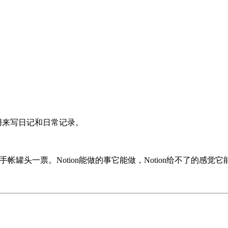
头用来写日记和日常记录。
罐头一票。Notion能做的事它能做，Notion给不了的感觉它