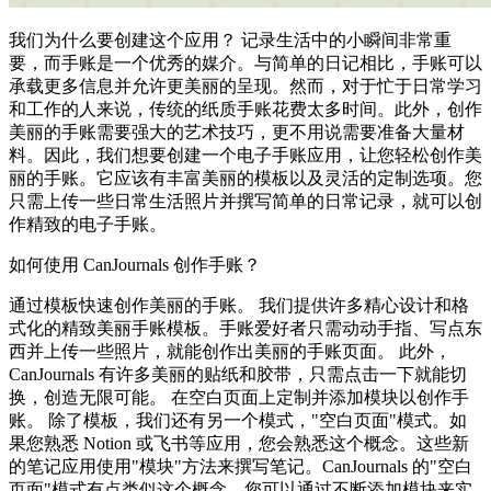
我们为什么要创建这个应用？ 记录生活中的小瞬间非常重
要，而手账是一个优秀的媒介。与简单的日记相比，手账可以
承载更多信息并允许更美丽的呈现。然而，对于忙于日常学习
和工作的人来说，传统的纸质手账花费太多时间。此外，创作
美丽的手账需要强大的艺术技巧，更不用说需要准备大量材
料。因此，我们想要创建一个电子手账应用，让您轻松创作美
丽的手账。它应该有丰富美丽的模板以及灵活的定制选项。您
只需上传一些日常生活照片并撰写简单的日常记录，就可以创
作精致的电子手账。
如何使用 CanJournals 创作手账？
通过模板快速创作美丽的手账。 我们提供许多精心设计和格
式化的精致美丽手账模板。手账爱好者只需动动手指、写点东
西并上传一些照片，就能创作出美丽的手账页面。 此外，
CanJournals 有许多美丽的贴纸和胶带，只需点击一下就能切
换，创造无限可能。 在空白页面上定制并添加模块以创作手
账。 除了模板，我们还有另一个模式，"空白页面"模式。如
果您熟悉 Notion 或飞书等应用，您会熟悉这个概念。这些新
的笔记应用使用"模块"方法来撰写笔记。CanJournals 的"空白
页面"模式有点类似这个概念。您可以通过不断添加模块来实