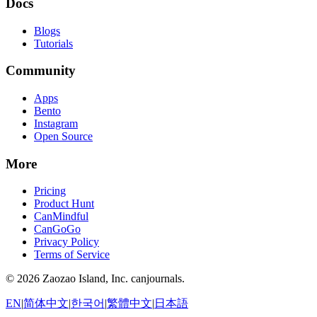
Docs
Blogs
Tutorials
Community
Apps
Bento
Instagram
Open Source
More
Pricing
Product Hunt
CanMindful
CanGoGo
Privacy Policy
Terms of Service
©
2026
Zaozao Island, Inc. canjournals.
EN
|
简体中文
|
한국어
|
繁體中文
|
日本語