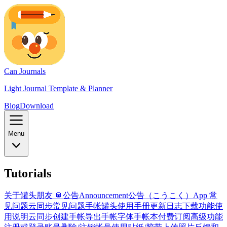
Can Journals
Light Journal Template & Planner
Blog
Download
Menu
Tutorials
关于罐头朋友 🥫
公告
Announcement
公告（こうこく）
App 常
见问题
云同步常见问题
手帐罐头使用手册
更新日志
下载
功能使
用说明
云同步
创建手帐
导出手帐
字体
手帐本
付费订阅高级功能