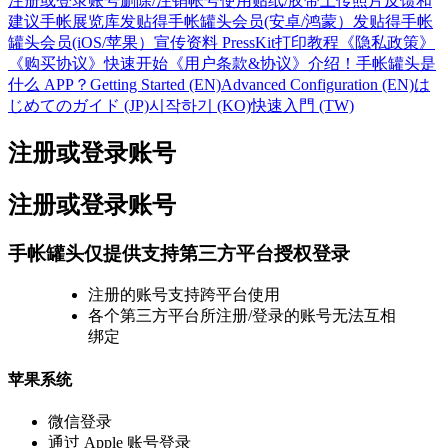
注册或登录账号
删除/注销帐号
使用贴纸/胶带
上传照片
反馈和
建议
手帐展览库
发贴得手帐罐头会员(安卓/鸿蒙）
发贴得手帐
罐头会员(iOS/苹果）
宣传资料 PressKit
打印教程
《隐私政策》
《购买协议》
快速开始
《用户条款&协议》
介绍！手帐罐头是
什么 APP？
Getting Started (EN)
Advanced Configuration (EN)
は
じめてのガイド (JP)
시작하기 (KO)
快速入門 (TW)
注册或登录账号
注册或登录账号
手帐罐头仅提供支持第三方平台授权登录
注册的账号支持跨平台使用
各个第三方平台所注册/登录的账号无法互相
绑定
苹果系统
微信登录
通过 Apple 账号登录